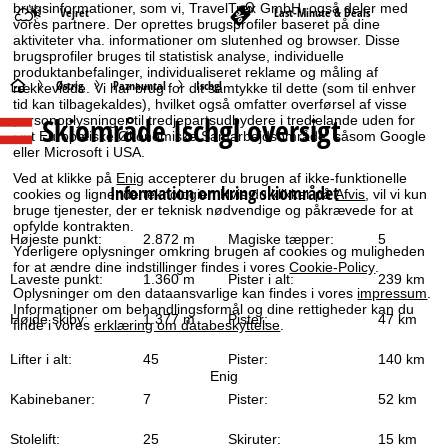
brugsinformationer, som vi, TravelTrex GmbH, også deler med
Vejret
Last-Minute & Deals
vores partnere. Der oprettes brugsprofiler baseret på dine
aktiviteter vha. informationer om slutenhed og browser. Disse
brugsprofiler bruges til statistisk analyse, individuelle
produktanbefalinger, individualiseret reklame og måling af
S
Østrig
Paznauntal
Ischgl
rækkevidde. Vi har brug for dit samtykke til dette (som til enhver
tid kan tilbagekaldes), hvilket også omfatter overførsel af visse
Skiområde Ischgl oversigt
personoplysninger til tredjepartsudbydere i tredjelande uden for
t
Det Europæiske Økonomiske Samarbejdsområde, såsom Google
eller Microsoft i USA.
a
Ved at klikke på
Enig
accepterer du brugen af ikke-funktionelle
Information omkring skiområdet
cookies og lignende teknologier. Hvis du klikker på
Afvis
, vil vi kun
r
bruge tjenester, der er teknisk nødvendige og påkrævede for at
opfylde kontrakten.
Højeste punkt:
2.872 m
Magiske tæpper:
5
t
Yderligere oplysninger omkring brugen af cookies og muligheden
for at ændre dine indstillinger findes i vores
Cookie-Policy
.
Laveste punkt:
1.360 m
Pister i alt:
239 km
s
Oplysninger om den dataansvarlige kan findes i vores
impressum
.
Informationer om behandlingsformål og dine rettigheder kan du
Højde skiby:
1.377 m
Pister:
47 km
finde i vores
erklæring om databeskyttelse
.
i
Lifter i alt:
45
Pister:
140 km
d
Enig
Kabinebaner:
7
Pister:
52 km
e
Stolelift:
25
Skiruter:
15 km