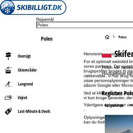
Rejsemål
S
Polen
Polen
t
Skifer
Henvisning til cookies
Oversigt
a
For et optimalt websted b
vores partnere. Der oprett
Polen har fanta
Skiområder
brugsprofiler bruges til st
r
Hochgebirge talr
rækkevidde. Vi har brug for
visse personoplysninger 
Langrend
såsom Google eller Micros
t
Regioner Pol
Ved at klikke på
Enig
accep
Vejret
s
vi kun bruge tjenester, de
••
Karpaterne
Yderligere oplysninger omk
i
.
Last-Minute & Deals
Oplysninger om den dataan
d
kan du finde i vores
erklæ