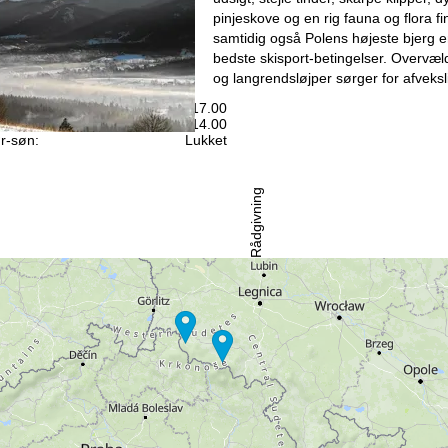
pinjeskove og en rig fauna og flora f
samtidig også Polens højeste bjerg e
bedste skisport-betingelser. Overvæl
og langrendsløjper sørger for afveksli
ningstider
n-tor:
Kl. 9.00-17.00
e:
Kl. 9.00-14.00
r-søn:
Lukket
Rådgivning
l kontaktsiden