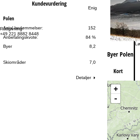
e
Kundevurdering
Enig
Polen
Antal bedømmelser:
152
Rådgivning
Åb
+49 221 8882 8448
Ma
Anbefalingskvote:
84 %
Fr
Lø
Byer
8,2
Byer Polen
Skiområder
7,0
Kort
Detaljer
+
Ti
-