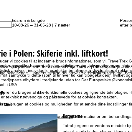
tidsrum & længde
Perso
10-08-26 – 31-05-28 | 7 nætter
efter 
ie i Polen: Skiferie inkl. liftkort!
ruger vi cookies til at indsamle brugsinformationer, som vi, TravelTre
es brugsprofiler baseret på dine aktiviteter vha. informationer om slut
stiske bjergkæder, som for eksempel høje Tatra og Riesengebirge – la
atistisk analyse, individuelle produktanbefalinger, individualiseret rekla
ige skirejsende. I landets sydlige del hæver sig Heiligkreuzgebirge, B
 dit samtykke til dette (som til enhver tid kan tilbagekaldes), hvilket og
til tredjepartsudbydere i tredjelande uden for Det Europæiske Økonom
oft i USA.
en
terer du brugen af ikke-funktionelle cookies og lignende teknologier. H
r er teknisk nødvendige og påkrævede for at opfylde kontrakten.
•
Mere
ring brugen af cookies og muligheden for at ændre dine indstillinger f
Karpaterne
svarlige kan findes i vores
impressum
. Informationer om behandlings
ring om databeskyttelse
.
Tatrabjergene er verdens mindste bje
udsigt, stejle tinder, skarpe klipper, 