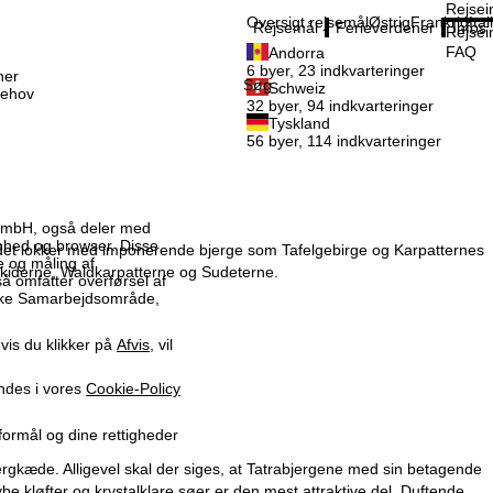
Rejsei
Oversigt rejsemål
Østrig
Frankrig
Ital
Rejsemål
Ferieverdener
Infos
Rejsei
FAQ
Andorra
6 byer, 23 indkvarteringer
ner
Søg
Schweiz
behov
32 byer, 94 indkvarteringer
Tyskland
56 byer, 114 indkvarteringer
x GmbH, også deler med
enhed og browser. Disse
ndet lokker med imponerende bjerge som Tafelgebirge og Karpatternes
me og måling af
eskiderne, Waldkarpatterne og Sudeterne.
så omfatter overførsel af
iske Samarbejdsområde,
vis du klikker på
Afvis
, vil
indes i vores
Cookie-Policy
formål og dine rettigheder
rgkæde. Alligevel skal der siges, at Tatrabjergene med sin betagende
dybe kløfter og krystalklare søer er den mest attraktive del. Duftende