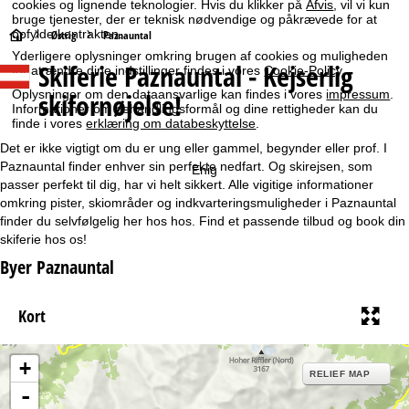
cookies og lignende teknologier. Hvis du klikker på
Afvis
, vil vi kun
bruge tjenester, der er teknisk nødvendige og påkrævede for at
opfylde kontrakten.
S
Østrig
Paznauntal
Yderligere oplysninger omkring brugen af cookies og muligheden
Skiferie Paznauntal - Kejserlig
for at ændre dine indstillinger findes i vores
Cookie-Policy
.
t
skifornøjelse!
Oplysninger om den dataansvarlige kan findes i vores
impressum
.
a
Informationer om behandlingsformål og dine rettigheder kan du
finde i vores
erklæring om databeskyttelse
.
r
Det er ikke vigtigt om du er ung eller gammel, begynder eller prof. I
Paznauntal finder enhver sin perfekte nedfart. Og skirejsen, som
Enig
t
passer perfekt til dig, har vi helt sikkert. Alle vigitige informationer
omkring pister, skiområder og indkvarteringsmuligheder i Paznauntal
finder du selvfølgelig her hos hos. Find et passende tilbud og book din
s
skiferie hos os!
i
Byer Paznauntal
d
Kort
e
+
RELIEF MAP
-