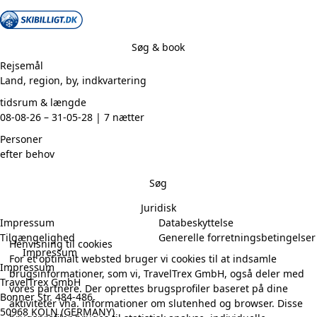
Søg & book
Rejsemål
tidsrum & længde
08-08-26 – 31-05-28 | 7 nætter
Personer
efter behov
Søg
Juridisk
Impressum
Databeskyttelse
Tilgængelighed
Generelle forretningsbetingelser
Henvisning til cookies
Impressum
For et optimalt websted bruger vi cookies til at indsamle
Impressum
brugsinformationer, som vi, TravelTrex GmbH, også deler med
TravelTrex GmbH
vores partnere. Der oprettes brugsprofiler baseret på dine
Bonner Str. 484-486
aktiviteter vha. informationer om slutenhed og browser. Disse
50968 KÖLN (GERMANY)