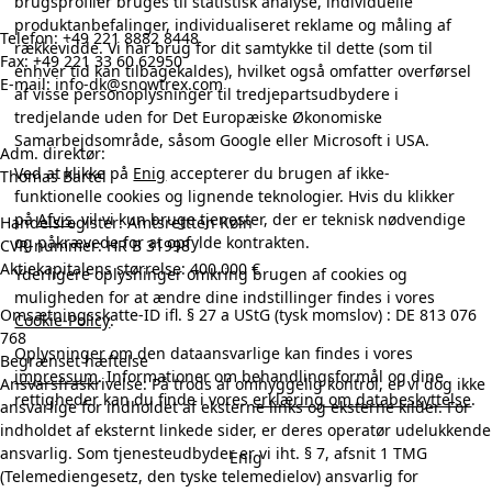
brugsprofiler bruges til statistisk analyse, individuelle
produktanbefalinger, individualiseret reklame og måling af
Telefon:
+49 221 8882 8448
rækkevidde. Vi har brug for dit samtykke til dette (som til
Fax: +49 221 33 60 62950
enhver tid kan tilbagekaldes), hvilket også omfatter overførsel
E-mail: info-dk@snowtrex.com
af visse personoplysninger til tredjepartsudbydere i
tredjelande uden for Det Europæiske Økonomiske
Samarbejdsområde, såsom Google eller Microsoft i USA.
Adm. direktør:
Ved at klikke på
Enig
accepterer du brugen af ikke-
Thomas Bartel
funktionelle cookies og lignende teknologier. Hvis du klikker
på
Afvis
, vil vi kun bruge tjenester, der er teknisk nødvendige
Handelsregister: Amtsrettten Køln
og påkrævede for at opfylde kontrakten.
CVR-nummer: HR B 31998
Aktiekapitalens størrelse: 400.000 €
Yderligere oplysninger omkring brugen af cookies og
muligheden for at ændre dine indstillinger findes i vores
Omsætningsskatte-ID ifl. § 27 a UStG (tysk momslov) : DE 813 076
Cookie-Policy
.
768
Oplysninger om den dataansvarlige kan findes i vores
Begrænset hæftelse
impressum
. Informationer om behandlingsformål og dine
Ansvarsfraskrivelse: På trods af omhyggelig kontrol, er vi dog ikke
rettigheder kan du finde i vores
erklæring om databeskyttelse
.
ansvarlige for indholdet af eksterne links og eksterne kilder. For
indholdet af eksternt linkede sider, er deres operatør udelukkende
ansvarlig. Som tjenesteudbyder er vi iht. § 7, afsnit 1 TMG
Enig
(Telemediengesetz, den tyske telemedielov) ansvarlig for