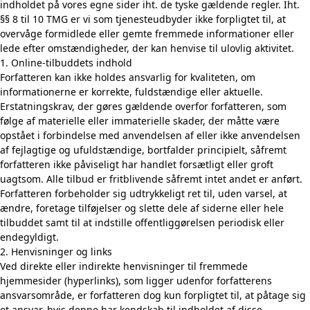
indholdet på vores egne sider iht. de tyske gældende regler. Iht.
§§ 8 til 10 TMG er vi som tjenesteudbyder ikke forpligtet til, at
overvåge formidlede eller gemte fremmede informationer eller
lede efter omstændigheder, der kan henvise til ulovlig aktivitet.
1. Online-tilbuddets indhold
Forfatteren kan ikke holdes ansvarlig for kvaliteten, om
informationerne er korrekte, fuldstændige eller aktuelle.
Erstatningskrav, der gøres gældende overfor forfatteren, som
følge af materielle eller immaterielle skader, der måtte være
opstået i forbindelse med anvendelsen af eller ikke anvendelsen
af fejlagtige og ufuldstændige, bortfalder principielt, såfremt
forfatteren ikke påviseligt har handlet forsætligt eller groft
uagtsom. Alle tilbud er fritblivende såfremt intet andet er anført.
Forfatteren forbeholder sig udtrykkeligt ret til, uden varsel, at
ændre, foretage tilføjelser og slette dele af siderne eller hele
tilbuddet samt til at indstille offentliggørelsen periodisk eller
endegyldigt.
2. Henvisninger og links
Ved direkte eller indirekte henvisninger til fremmede
hjemmesider (hyperlinks), som ligger udenfor forfatterens
ansvarsområde, er forfatteren dog kun forpligtet til, at påtage sig
et ansvar, hvis denne har kendskab til indholdet af disse