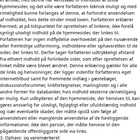
hjemmesider, og det ville være forfatteren teknisk muligt og med
rimelighed kunne forlanges af denne, at forhindre anvendelsen
af indholdet, hvis dette strider imod loven. Forfatteren erklærer
hermed, at på tidspunktet for oprettelsen af linkene, ikke forelå
synligt ulovligt indhold på de hjemmesider, der linkes til.
Forfatteren har ingen indflydelse overhovedet på den nuværende
eller fremtidige udformning, indholdene eller ophavsretten til de
sider, der linkes til. Derfor tager forfatteren udtrykkeligt afstand
fra ethvert indhold på forlinkede sider, som efter oprettelsen af
linket måtte være blevet ændret. Denne erklæring gælder for alle
de links og henvisninger, der ligger indenfor forfatterens eget
internettilbud samt for fremmede indlæg i gæstebøger,
diskussionsforummer, linkfortegnelser, mailinglister og i alle
andre former for databanker, hvis indhold eksterne skrivetilgang
er mulig. Kun udbyderen af den hjemmeside, der henvises til, kan
gøres ansvarlig for ulovligt, fejlagtigt eller ufuldstændig indhold
og især eventuelle skader, der måtte opstå som følge af
anvendelsen eller manglende anvendelse af de foreliggende
informationer, ikke den person, der måtte henvise til den
pågældende offentliggjorte side via links.
3. Ophavs- og varemærkeret