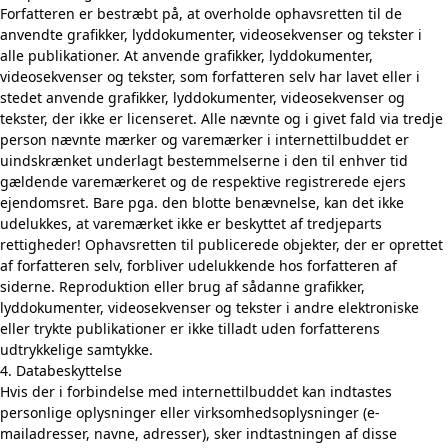
Forfatteren er bestræbt på, at overholde ophavsretten til de
anvendte grafikker, lyddokumenter, videosekvenser og tekster i
alle publikationer. At anvende grafikker, lyddokumenter,
videosekvenser og tekster, som forfatteren selv har lavet eller i
stedet anvende grafikker, lyddokumenter, videosekvenser og
tekster, der ikke er licenseret. Alle nævnte og i givet fald via tredje
person nævnte mærker og varemærker i internettilbuddet er
uindskrænket underlagt bestemmelserne i den til enhver tid
gældende varemærkeret og de respektive registrerede ejers
ejendomsret. Bare pga. den blotte benævnelse, kan det ikke
udelukkes, at varemærket ikke er beskyttet af tredjeparts
rettigheder! Ophavsretten til publicerede objekter, der er oprettet
af forfatteren selv, forbliver udelukkende hos forfatteren af
siderne. Reproduktion eller brug af sådanne grafikker,
lyddokumenter, videosekvenser og tekster i andre elektroniske
eller trykte publikationer er ikke tilladt uden forfatterens
udtrykkelige samtykke.
4. Databeskyttelse
Hvis der i forbindelse med internettilbuddet kan indtastes
personlige oplysninger eller virksomhedsoplysninger (e-
mailadresser, navne, adresser), sker indtastningen af disse