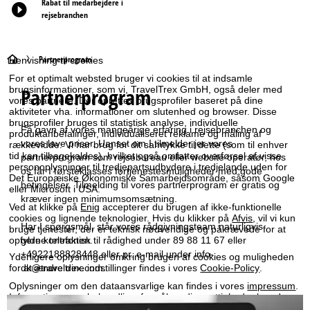
Rabat til medarbejdere i
rejsebranchen
S
Partnerprogram
Henvisning til cookies
For et optimalt websted bruger vi cookies til at indsamle
t
Partnerprogram
brugsinformationer, som vi, TravelTrex GmbH, også deler med
vores partnere. Der oprettes brugsprofiler baseret på dine
aktiviteter vha. informationer om slutenhed og browser. Disse
a
brugsprofiler bruges til statistisk analyse, individuelle
Få gavn af vores mangeårige erfaring i rejsebranchen og
produktanbefalinger, individualiseret reklame og måling af
vores lave priser. Uanset om I tilmelder jer vores
r
rækkevidde. Vi har brug for dit samtykke til dette (som til enhver
tid kan tilbagekaldes), hvilket også omfatter overførsel af visse
partnerprogram som rejsebureau eller website operatør, hos
personoplysninger til tredjepartsudbydere i tredjelande uden for
os får I førsteklasses fortjenestesmuligheder med gode
t
Det Europæiske Økonomiske Samarbejdsområde, såsom Google
betingelser. Tilmelding til vores partnerprogram er gratis og
eller Microsoft i USA.
kræver ingen minimumsomsætning.
s
Ved at klikke på
Enig
accepterer du brugen af ikke-funktionelle
cookies og lignende teknologier. Hvis du klikker på
Afvis
, vil vi kun
Har I spørgsmål, står vores rådgivningsteam naturligvis
i
bruge tjenester, der er teknisk nødvendige og påkrævede for at
opfylde kontrakten.
gerne telefonisk til rådighed under 89 88 11 67 eller
+4922188828448 eller pr. e-mail under
info-
d
Yderligere oplysninger omkring brugen af cookies og muligheden
dk@traveltrex.com
.
for at ændre dine indstillinger findes i vores
Cookie-Policy
.
e
Oplysninger om den dataansvarlige kan findes i vores
impressum
.
Informationer om behandlingsformål og dine rettigheder kan du
finde i vores
erklæring om databeskyttelse
.