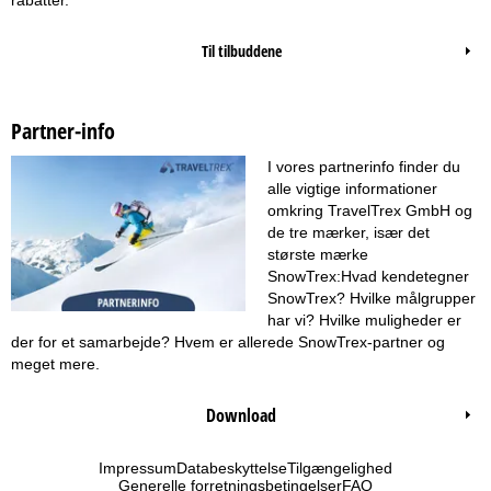
Til tilbuddene
Partner-info
I vores partnerinfo finder du
alle vigtige informationer
omkring TravelTrex GmbH og
de tre mærker, især det
største mærke
SnowTrex:Hvad kendetegner
SnowTrex? Hvilke målgrupper
har vi? Hvilke muligheder er
der for et samarbejde? Hvem er allerede SnowTrex-partner og
meget mere.
Download
Impressum
Databeskyttelse
Tilgængelighed
Generelle forretningsbetingelser
FAQ