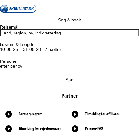
Søg & book
Rejsemål
tidsrum & længde
10-08-26 – 31-05-28 | 7 nætter
Personer
efter behov
Søg
Partner
Partnerprogram
Tilmelding for affiliates
Tilmelding for rejsebureauer
Partner-FAQ