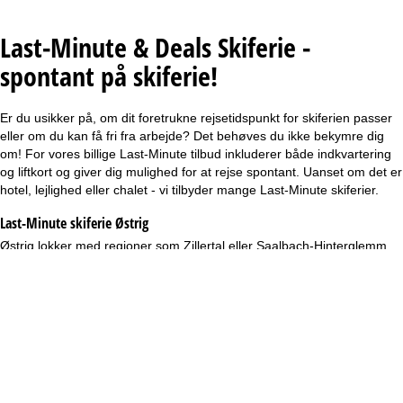
Last-Minute & Deals Skiferie -
spontant på skiferie!
Er du usikker på, om dit foretrukne rejsetidspunkt for skiferien passer
eller om du kan få fri fra arbejde? Det behøves du ikke bekymre dig
om! For vores billige Last-Minute tilbud inkluderer både indkvartering
og liftkort og giver dig mulighed for at rejse spontant. Uanset om det er
hotel, lejlighed eller chalet - vi tilbyder mange Last-Minute skiferier.
Last-Minute skiferie Østrig
Østrig lokker med regioner som Zillertal eller Saalbach-Hinterglemm
som topdestinationer for skiferie. Også her kan du drage fordel af
vores Last-Minute tilbud og spontant nyde lange pister, maleriske
alpelandskaber og en livlig afterskiing-scene på et af disse top
skisportssteder til billige priser.
Alle tilbud i Østrig