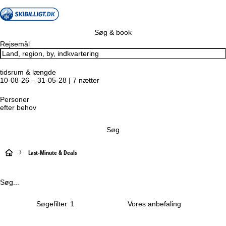
Søg & book
Rejsemål
tidsrum & længde
10-08-26 – 31-05-28 | 7 nætter
Personer
efter behov
Søg
S
Last-Minute & Deals
t
Søg...
a
Søgefilter
1
r