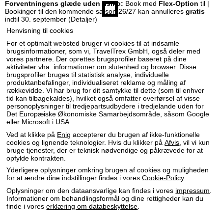
Forventningens glæde uden risiko:
Book med
Flex-Option
til |
t
Bookinger til den kommende sæson 26/27 kan annulleres
gratis
indtil 30. september
(Detaljer)
s
Henvisning til cookies
For et optimalt websted bruger vi cookies til at indsamle
i
brugsinformationer, som vi, TravelTrex GmbH, også deler med
vores partnere. Der oprettes brugsprofiler baseret på dine
aktiviteter vha. informationer om slutenhed og browser. Disse
d
brugsprofiler bruges til statistisk analyse, individuelle
produktanbefalinger, individualiseret reklame og måling af
e
rækkevidde. Vi har brug for dit samtykke til dette (som til enhver
tid kan tilbagekaldes), hvilket også omfatter overførsel af visse
personoplysninger til tredjepartsudbydere i tredjelande uden for
Det Europæiske Økonomiske Samarbejdsområde, såsom Google
eller Microsoft i USA.
Ved at klikke på
Enig
accepterer du brugen af ikke-funktionelle
cookies og lignende teknologier. Hvis du klikker på
Afvis
, vil vi kun
bruge tjenester, der er teknisk nødvendige og påkrævede for at
opfylde kontrakten.
Yderligere oplysninger omkring brugen af cookies og muligheden
for at ændre dine indstillinger findes i vores
Cookie-Policy
.
Oplysninger om den dataansvarlige kan findes i vores
impressum
.
Informationer om behandlingsformål og dine rettigheder kan du
finde i vores
erklæring om databeskyttelse
.