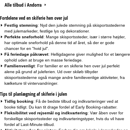
Alle tilbud i Andorra
Fordelene ved en skiferie hen over jul
Festlig stemning
: Nyd den julede stemning på skisportsstederne
med julemarkeder, festlige lys og dekorationer.
Perfekte sneforhold
: Mange skisportssteder, især i større højder,
har optimale sneforhold på denne tid af året, så der er gode
chancer for en "hvid jul".
Få feriedage påkrævet
: Helligdagene giver mulighed for et længere
ophold uden at bruge en masse feriedage.
Familienvenligt
: For
familier
er en skiferie hen over jul perfekt
alene på grund af juleferien. Ud over skiløb tilbyder
skisportsstederne også mange andre familievenlige aktiviteter, fra
kælketure til vintervandringer.
Tips til planlægning af skiferie i julen
Tidlig booking
: Få de bedste tilbud og indkvarteringer ved at
booke tidligt. Du kan tit drage fordel af
Early Booking-rabatter
.
Fleksibilitet ved rejsemål og indkvartering
: Vær åben over for
forskellige skisportssteder og indkvarteringstyper, hvis du vil have
fordel af
Last-Minute-tilbud
.