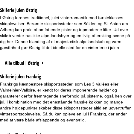
Skiferie julen Østrig
I Østrig forenes traditionel, julet vinterromantik med førsteklasses
skioplevelser. Berømte skisportssteder som Sölden og St. Anton am
Arlberg kan prale af omfattende pister og topmoderne lifter. Ud over
skiløb venter rustikke alpe-landsbyer og en livlig afterskiing-scene på
dig her. Denne blanding af et majestætisk alpelandskab og varm
gæstfrihed gør Østrig til det ideelle sted for en vinterferie i julen.
Alle tilbud i Østrig
Skiferie julen Frankrig
Frankrigs kæmpestore skisportssteder, som Les 3 Vallées eller
Valmeinier-Valloire, er kendt for deres imponerende højder og
garanterer derfor fremragende sneforhold på pisterne, også hen over
jul. I kombination med det enestående franske køkken og mange
andre højdepunkter skaber disse skisportssteder altid en uovertruffen
vintersportsoplevelse. Så du kan opleve en jul i Frankrig, der ender
med at være både afslappende og eventyrlig.