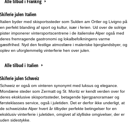
Alle tilbud i Frankrig
Skiferie julen Italien
Italien byder med skisportssteder som Sulden am Ortler og Livigno på
en perfekt blanding af sport og kultur, især i ferien. Ud over de solrige
pister imponerer vintersportscentrene i de italienske Alper også med
deres fremragende gastronomi og lokalbefolkningens varme
gæstfrihed. Nyd den festlige atmosfære i maleriske bjerglandsbyer, og
oplev en uforglemmelig vinterferie hen over julen.
Alle tilbud i Italien
Skiferie julen Schweiz
Schweiz er også om vinteren synonymt med luksus og elegance.
Mondæne steder som Zermatt og St. Moritz er kendt verden over for
deres eksklusive skisportssteder, betagende bjergpanoramaer og
førsteklasses service, også i juletiden. Det er derfor ikke underligt, at
de schweiziske Alper hvert år tilbyder perfekte betingelser for en
eksklusiv vinterferie i juletiden, omgivet af idylliske omgivelser, der er
uden sidestykke.