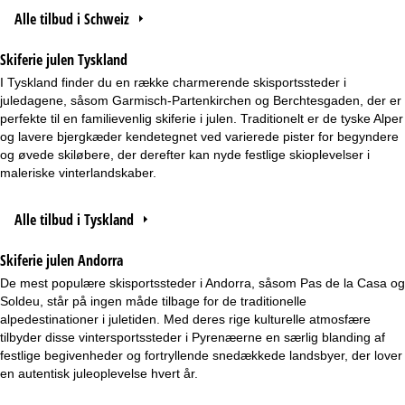
Alle tilbud i Schweiz
Skiferie julen Tyskland
I Tyskland finder du en række charmerende skisportssteder i
juledagene, såsom Garmisch-Partenkirchen og Berchtesgaden, der er
perfekte til en familievenlig skiferie i julen. Traditionelt er de tyske Alper
og lavere bjergkæder kendetegnet ved varierede pister for begyndere
og øvede skiløbere, der derefter kan nyde festlige skioplevelser i
maleriske vinterlandskaber.
Alle tilbud i Tyskland
Skiferie julen Andorra
De mest populære skisportssteder i Andorra, såsom Pas de la Casa og
Soldeu, står på ingen måde tilbage for de traditionelle
alpedestinationer i juletiden. Med deres rige kulturelle atmosfære
tilbyder disse vintersportssteder i Pyrenæerne en særlig blanding af
festlige begivenheder og fortryllende snedækkede landsbyer, der lover
en autentisk juleoplevelse hvert år.