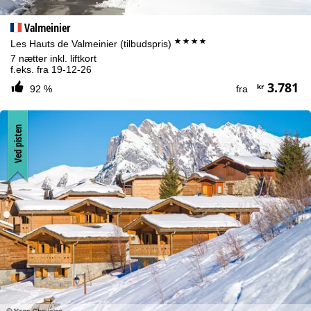
Valmeinier
****
Les Hauts de Valmeinier (tilbudspris)
7 nætter inkl. liftkort
f.eks. fra 19-12-26
3.781
kr
92 %
fra
Ved pisten
Henvisning til cookies
For et optimalt websted bruger vi cookies til at indsamle
brugsinformationer, som vi, TravelTrex GmbH, også deler med
vores partnere. Der oprettes brugsprofiler baseret på dine
aktiviteter vha. informationer om slutenhed og browser. Disse
brugsprofiler bruges til statistisk analyse, individuelle
produktanbefalinger, individualiseret reklame og måling af