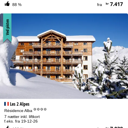
7.417
kr
88 %
fra
Ved pisten
Les 2 Alpes
°°°°
Résidence Alba
7 nætter inkl. liftkort
f.eks. fra 19-12-26
kr