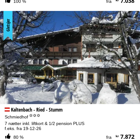
7.038
100 %
fra
Gletsjer
Kaltenbach - Ried - Stumm
°°°
Schmiedhof
7 nætter inkl. liftkort & 1/2 pension PLUS
f.eks. fra 19-12-26
7.872
kr
80 %
fra