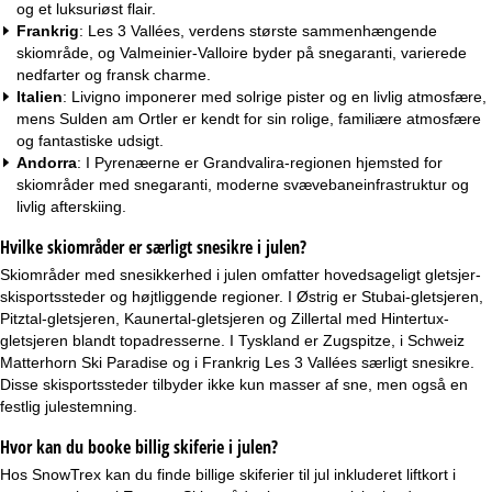
og et luksuriøst flair.
Frankrig
: Les 3 Vallées, verdens største sammenhængende
skiområde, og Valmeinier-Valloire byder på snegaranti, varierede
nedfarter og fransk charme.
Italien
: Livigno imponerer med solrige pister og en livlig atmosfære,
mens Sulden am Ortler er kendt for sin rolige, familiære atmosfære
og fantastiske udsigt.
Andorra
: I Pyrenæerne er Grandvalira-regionen hjemsted for
skiområder med snegaranti, moderne svævebaneinfrastruktur og
livlig afterskiing.
Hvilke skiområder er særligt snesikre i julen?
Skiområder med snesikkerhed i julen omfatter hovedsageligt gletsjer-
skisportssteder og højtliggende regioner. I Østrig er Stubai-gletsjeren,
Pitztal-gletsjeren, Kaunertal-gletsjeren og Zillertal med Hintertux-
gletsjeren blandt topadresserne. I Tyskland er Zugspitze, i Schweiz
Matterhorn Ski Paradise og i Frankrig Les 3 Vallées særligt snesikre.
Disse skisportssteder tilbyder ikke kun masser af sne, men også en
festlig julestemning.
Hvor kan du booke billig skiferie i julen?
Hos SnowTrex kan du finde billige skiferier til jul inkluderet liftkort i