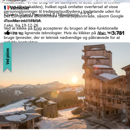
rækkevidde. Vi har brug for dit samtykke til dette (som til enhver
tid kan tilbagekaldes), hvilket også omfatter overførsel af visse
Valmeinier
personoplysninger til tredjepartsudbydere i tredjelande uden for
°°°.
Chalets Grand Panorama II (Tilbudspris)
Det Europæiske Økonomiske Samarbejdsområde, såsom Google
eller Microsoft i USA.
7 nætter inkl. liftkort
f.eks. fra 19-12-26
Ved at klikke på
Enig
accepterer du brugen af ikke-funktionelle
3.781
kr
cookies og lignende teknologier. Hvis du klikker på
Afvis
, vil vi kun
78 %
fra
bruge tjenester, der er teknisk nødvendige og påkrævede for at
opfylde kontrakten.
Yderligere oplysninger omkring brugen af cookies og muligheden
Ved pisten
for at ændre dine indstillinger findes i vores
Cookie-Policy
.
Oplysninger om den dataansvarlige kan findes i vores
impressum
.
Informationer om behandlingsformål og dine rettigheder kan du
finde i vores
erklæring om databeskyttelse
.
Enig