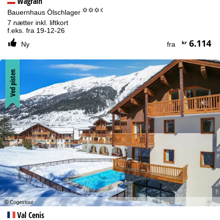
Wagrain
°°°.
Bauernhaus Ölschlager
7 nætter inkl. liftkort
f.eks. fra 19-12-26
6.114
kr
Ny
fra
Ved pisten
Val Cenis