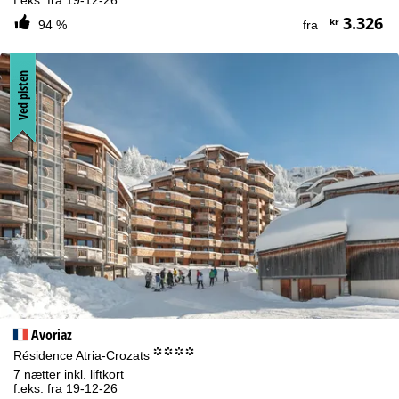
f.eks. fra 19-12-26
3.326
kr
94 %
fra
Ved pisten
Avoriaz
°°°°
Résidence Atria-Crozats
7 nætter inkl. liftkort
f.eks. fra 19-12-26