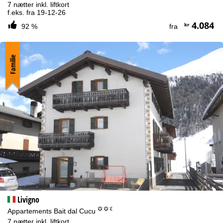
7 nætter inkl. liftkort
f.eks. fra 19-12-26
4.084
kr
92 %
fra
Familie
Livigno
°°.
Appartements Bait dal Cucu
7 nætter inkl. liftkort