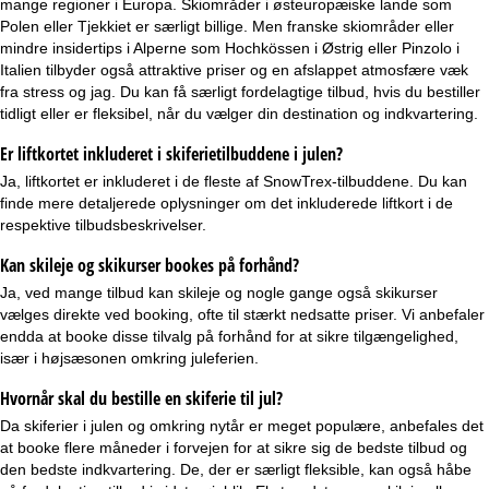
mange regioner i Europa. Skiområder i østeuropæiske lande som
Polen eller Tjekkiet er særligt billige. Men franske skiområder eller
mindre insidertips i Alperne som Hochkössen i Østrig eller Pinzolo i
Italien tilbyder også attraktive priser og en afslappet atmosfære væk
fra stress og jag. Du kan få særligt fordelagtige tilbud, hvis du bestiller
tidligt eller er fleksibel, når du vælger din destination og indkvartering.
Er liftkortet inkluderet i skiferietilbuddene i julen?
Ja,
liftkortet er inkluderet
i de fleste af SnowTrex-tilbuddene. Du kan
finde mere detaljerede oplysninger om det inkluderede liftkort i de
respektive tilbudsbeskrivelser.
Kan skileje og skikurser bookes på forhånd?
Ja, ved mange tilbud kan
skileje
og nogle gange også
skikurser
vælges direkte ved booking, ofte til stærkt nedsatte priser. Vi anbefaler
endda at booke disse tilvalg på forhånd for at sikre tilgængelighed,
især i højsæsonen omkring juleferien.
Hvornår skal du bestille en skiferie til jul?
Da skiferier i julen og
omkring nytår
er meget populære, anbefales det
at booke flere måneder i forvejen for at sikre sig de bedste tilbud og
den bedste indkvartering. De, der er særligt fleksible, kan også håbe