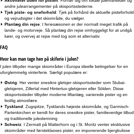
Aktiviteter uden for pisten
: Forhør dig om lokale julemarkeder og
andre julearrangementer på skisportsstederne.
Tjek piste- og sneforhold
: Tjek på forhånd de aktuelle pisteforhold
og vejrudsigter i det skiområde, du vælger.
Planlæg din rejse
: I feriesæsonen er der normalt meget trafik på
lande- og motorveje. Så planlæg din rejse omhyggeligt for at undgå
køer, og overvej at rejse med tog som et alternativ.
FAQ
Hvor kan man tage hen på skiferie i julen?
I julen tilbyder mange skiområder i Europa ideelle betingelser for en
uforglemmelig vinterferie. Særligt populære er:
Østrig
: Her venter snesikre gletsjer-skisportssteder som Stubai-
gletsjeren, Zillertal med Hintertux-gletsjeren eller Sölden. Disse
skisportssteder tilbyder moderne liftanlæg, varierede pister og en
festlig atmosfære.
Tyskland
: Zugspitze, Tysklands højeste skiområde, og Garmisch-
Partenkirchen er kendt for deres snesikre pister, familievenlige tilbud
og traditionelle julestemning
Schweiz
: I Zermatt på Matterhorn og i St. Moritz venter eksklusive
skiområder med førsteklasses pister, en imponerende bjergkulisse