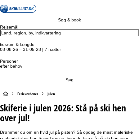
Søg & book
Rejsemål
tidsrum & længde
08-08-26 – 31-05-28 | 7 nætter
Personer
efter behov
Søg
S
Ferieverdener
Julen
Skiferie i julen 2026: Stå på ski hen
t
over jul!
a
r
Drømmer du om en hvid jul på pisten? Så opdag de mest maleriske
snelandskaber hos SnowTrex nu, hvor du kan stå på ski hen over