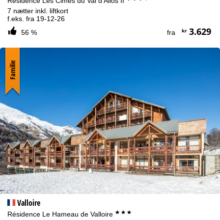
Résidence Les Cimes du Val d'Allos II
7 nætter inkl. liftkort
f.eks. fra 19-12-26
3.629
kr
56 %
fra
Familie
Valloire
***
Résidence Le Hameau de Valloire