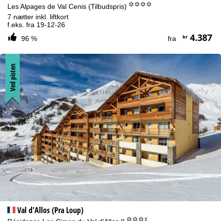
°°°°
Les Alpages de Val Cenis (Tilbudspris)
7 nætter inkl. liftkort
f.eks. fra 19-12-26
4.387
kr
96 %
fra
Ved pisten
Val d'Allos (Pra Loup)
°°°.