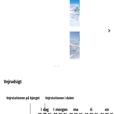
Vejrudsigt
Vejrstationen på bjerget
Vejrstationen i dalen
I dag
I morgen
ma
ti
on