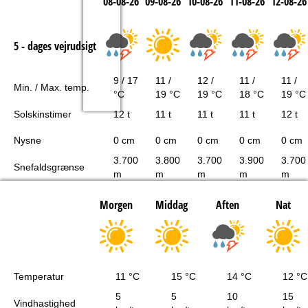
08-08-26
09-08-26
10-08-26
11-08-26
12-08-26
5 - dages vejrudsigt
9 / 17
11 /
12 /
11 /
11 /
Min. / Max. temp.
°C
19 °C
19 °C
18 °C
19 °C
Solskinstimer
12 t
11 t
11 t
11 t
12 t
Nysne
0 cm
0 cm
0 cm
0 cm
0 cm
3.700
3.800
3.700
3.900
3.700
Snefaldsgrænse
m
m
m
m
m
Morgen
Middag
Aften
Nat
Temperatur
11 °C
15 °C
14 °C
12 °C
5
5
10
15
Vindhastighed