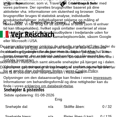
Vejret
Last-Minute & Deals
brugsinformationer, som vi, TravelTrex GmbH, også deler med
vores partnere. Der oprettes brugsprofiler baseret på dine
aktiviteter vha. informationer om slutenhed og browser. Disse
brugsprofiler bruges til statistisk analyse, individuelle
produktanbefalinger, individualiseret reklame og måling af
S
Italien
Kronplatz (Plan de Corones)
Reischach
rækkevidde. Vi har brug for dit samtykke til dette (som til enhver
tid kan tilbagekaldes), hvilket også omfatter overførsel af visse
Vejr Reischach
personoplysninger til tredjepartsudbydere i tredjelande uden for
t
Det Europæiske Økonomiske Samarbejdsområde, såsom Google
eller Microsoft i USA.
a
Du søger informationer omkring de aktuelle sneforhold? Her finder du
Ved at klikke på
Enig
accepterer du brugen af ikke-funktionelle
de aktuelle vejrudsigter for de kommende dage i Reischach . Som
cookies og lignende teknologier. Hvis du klikker på
Afvis
, vil vi kun
r
bruge tjenester, der er teknisk nødvendige og påkrævede for at
regel kan man få et overblik via webcam. Derudover vises åbne lifte i
opfylde kontrakten.
skiområdet i Reischach samt aktuelle snehøjder på bjerget og i dalen.
t
Yderligere oplysninger omkring brugen af cookies og muligheden
Diagrammet gør det muligt at sammenligne sneforholdene fra året før
for at ændre dine indstillinger findes i vores
Cookie-Policy
.
samt få et overblik over hele sæsonen i Reischach .
s
Oplysninger om den dataansvarlige kan findes i vores
impressum
.
Informationer om behandlingsformål og dine rettigheder kan du
finde i vores
erklæring om databeskyttelse
.
i
Snehøjder & pisteinfos
Sidste opdatering: 01-08-2026
d
Enig
Snehøjde dal:
n/a
Skilifte åben:
0 / 32
e
Snehøjde bjerg:
n/a
Pister åben (i km):
0 / 125