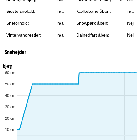
Sidste snefald:
n/a
Kælkebane åben:
n/a
Sneforhold:
n/a
Snowpark åben:
Nej
Vintervandrestier:
n/a
Dalnedfart åben:
Nej
Snehøjder
bjerg
60 cm
50 cm
40 cm
30 cm
20 cm
10 cm