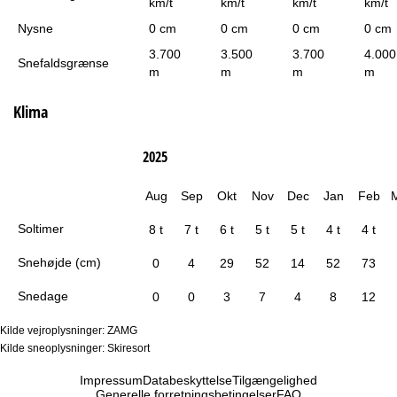
km/t
km/t
km/t
km/t
Nysne
0 cm
0 cm
0 cm
0 cm
3.700
3.500
3.700
4.000
Snefaldsgrænse
m
m
m
m
Klima
2025
Aug
Sep
Okt
Nov
Dec
Jan
Feb
Soltimer
8 t
7 t
6 t
5 t
5 t
4 t
4 t
Snehøjde (cm)
0
4
29
52
14
52
73
Snedage
0
0
3
7
4
8
12
Kilde vejroplysninger: ZAMG
Kilde sneoplysninger: Skiresort
Impressum
Databeskyttelse
Tilgængelighed
Generelle forretningsbetingelser
FAQ