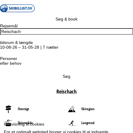
Søg & book
Rejsemål
tidsrum & længde
10-08-26 – 31-05-28 | 7 nætter
Personer
efter behov
Søg
Reischach
Oversigt
Skiregion
Skiområde
Langrend
Henvisning til cookies
For et optimalt websted bruger vi cookies til at indsamle