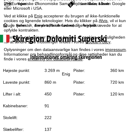
Det Europæiske Økonomiske Samarbejdsområde, såsom Google
Vejret
Last-Minute & Deals
eller Microsoft i USA.
Ved at klikke på
Enig
accepterer du brugen af ikke-funktionelle
cookies og lignende teknologier. Hvis du klikker på
Afvis
, vil vi kun
S
Italien
Kronplatz (Plan de Corones)
Reischach
bruge tjenester, der er teknisk nødvendige og påkrævede for at
opfylde kontrakten.
Skiregion Dolomiti Superski
t
Yderligere oplysninger omkring brugen af cookies og muligheden
for at ændre dine indstillinger findes i vores
Cookie-Policy
.
a
Oplysninger om den dataansvarlige kan findes i vores
impressum
.
Informationer om behandlingsformål og dine rettigheder kan du
Informationer omkring skiregionen
finde i vores
erklæring om databeskyttelse
.
r
Højeste punkt:
3.269 m
Pister:
360 km
t
Enig
Laveste punkt:
860 m
Pister:
720 km
s
Lifter i alt:
450
Pister:
120 km
i
Kabinebaner:
91
d
Stolelift:
222
e
Slæbelifter:
137