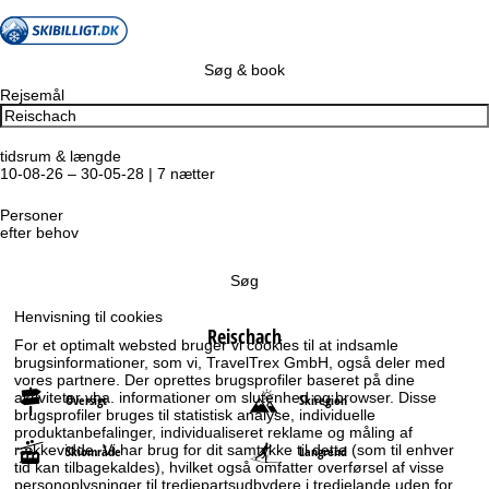
Søg & book
Rejsemål
tidsrum & længde
10-08-26 – 30-05-28 | 7 nætter
Personer
efter behov
Søg
Henvisning til cookies
Reischach
For et optimalt websted bruger vi cookies til at indsamle
brugsinformationer, som vi, TravelTrex GmbH, også deler med
vores partnere. Der oprettes brugsprofiler baseret på dine
aktiviteter vha. informationer om slutenhed og browser. Disse
Oversigt
Skiregion
brugsprofiler bruges til statistisk analyse, individuelle
produktanbefalinger, individualiseret reklame og måling af
rækkevidde. Vi har brug for dit samtykke til dette (som til enhver
Skiområde
Langrend
tid kan tilbagekaldes), hvilket også omfatter overførsel af visse
personoplysninger til tredjepartsudbydere i tredjelande uden for