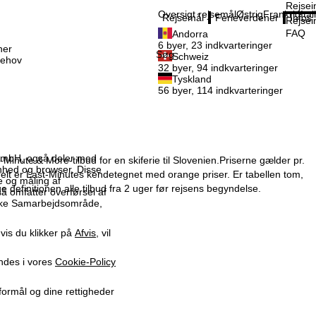
Rejsei
Oversigt rejsemål
Østrig
Frankrig
Ital
Rejsemål
Ferieverdener
Infos
Rejsei
FAQ
Andorra
6 byer, 23 indkvarteringer
ner
Søg
Schweiz
behov
32 byer, 94 indkvarteringer
Tyskland
56 byer, 114 indkvarteringer
x GmbH, også deler med
Minute & More-tilbud for en skiferie til Slovenien.Priserne gælder pr.
enhed og browser. Disse
nerelt er Last-Minutes kendetegnet med orange priser. Er tabellen tom,
me og måling af
e definitionen alle tilbud fra 2 uger før rejsens begyndelse.
så omfatter overførsel af
iske Samarbejdsområde,
vis du klikker på
Afvis
, vil
indes i vores
Cookie-Policy
formål og dine rettigheder