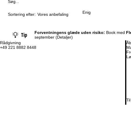
e
Søg...
Enig
Sortering efter:
Vores anbefaling
Forventningens glæde uden risiko:
Book med
Fl
Tip
september
(Detaljer)
Rådgivning
Åb
+49 221 8882 8448
Ma
Fr
Lø
Ti