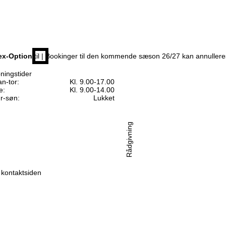
ex-Option
til | Bookinger til den kommende sæson 26/27 kan annuller
ningstider
n-tor:
Kl. 9.00-17.00
e:
Kl. 9.00-14.00
r-søn:
Lukket
Rådgivning
l kontaktsiden