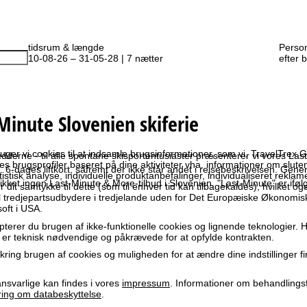
tidsrum & længde
Perso
10-08-26 – 31-05-28 | 7 nætter
efter 
Minute Slovenien skiferie
ruger vi cookies til at indsamle brugsinformationer, som vi, TravelTre
dderne - til alle spontane skisportentusiaster præsenterer vi vores Last-
es brugsprofiler baseret på dine aktiviteter vha. informationer om slut
l. 6-dages liftkort, såfremt der ikke står andet i rejsebeskrivelsen. Ge
atistisk analyse, individuelle produktanbefalinger, individualiseret rekla
likket ingen Last-Minute & More-tilbud i Slovenien. "Last-Minute" er ifølg
 dit samtykke til dette (som til enhver tid kan tilbagekaldes), hvilket og
til tredjepartsudbydere i tredjelande uden for Det Europæiske Økonom
oft i USA.
terer du brugen af ikke-funktionelle cookies og lignende teknologier. H
r er teknisk nødvendige og påkrævede for at opfylde kontrakten.
ring brugen af cookies og muligheden for at ændre dine indstillinger f
svarlige kan findes i vores
impressum
. Informationer om behandlings
ring om databeskyttelse
.