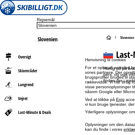
Rejsemål
S
Slovenien
Slovenien
t
Last-
Oversigt
Henvisning til cookies
a
For et optimalt websted b
Hurtig ud på bræ
Skiområder
vores partnere. Der oprett
r
pers. og uge ink
brugsprofiler bruges til st
findes der i øjeb
rækkevidde. Vi har brug for
Langrend
t
visse personoplysninger 
såsom Google eller Micros
Vejret
s
Ved at klikke på
Enig
accep
vi kun bruge tjenester, de
i
Yderligere oplysninger omk
Last-Minute & Deals
.
d
Oplysninger om den dataan
kan du finde i vores
erklæ