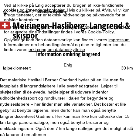
Ved at klikke på
Enig
accepterer du brugen af ikke-funktionelle
cookies og lignende teknologier. Hvis du klikker på
Afvis
, vil vi kun
S
Schweiz
Meiringen-Hasliberg
bruge tjenester, der er teknisk nødvendige og påkrævede for at
opfylde kontrakten.
Meiringen-Hasliberg: Langrend &
t
Yderligere oplysninger omkring brugen af cookies og muligheden
skispor
for at ændre dine indstillinger findes i vores
Cookie-Policy
.
a
Oplysninger om den dataansvarlige kan findes i vores
impressum
.
Informationer om behandlingsformål og dine rettigheder kan du
r
finde i vores
erklæring om databeskyttelse
.
Information omkring langrend
t
Enig
løjpekilometer:
30 km
s
Det maleriske Haslital i Berner Oberland byder på en lille men fin
legeplads til langrendsløbere i alle sværhedsgrader: Løjper til
i
skøjtestilen til de øvede, højdeløjper til udøvere indenfor
udholdenhedssport og rundkurser i dalen for begyndere og
d
nydelsesløbere – her finder man alle variationer. Det koster et lille
gebyr at benytte løjperne, men derfor kan man også benytte
e
langrendscenteret Gadmen. Her kan man ikke kun udforske den 15
km lange panoramaløjpe, men også benytte bruserer og
omklædningsrum. Også den 7 km lange natløjpe gør det muligt at stå
på langrend om aftenen.