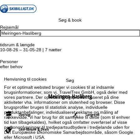
Søg & book
Rejsemål
tidsrum & længde
10-08-26 – 31-05-28 | 7 nætter
Personer
efter behov
Henvisning til cookies
Søg
For et optimalt websted bruger vi cookies til at indsamle
brugsinformationer, som vi, TravelTrex GmbH, også deler med
Meiringen-Hasliberg
vores partnere. Der oprettes brugsprofiler baseret på dine
aktiviteter vha. informationer om slutenhed og browser. Disse
brugsprofiler bruges til statistisk analyse, individuelle
produktanbefalinger, individualiseret reklame og måling af
Oversigt
Langrend
rækkevidde. Vi har brug for dit samtykke til dette (som til enhver
tid kan tilbagekaldes), hvilket også omfatter overførsel af visse
personoplysninger til tredjepartsudbydere i tredjelande uden for
Last-Minute & Deals
Det Europæiske Økonomiske Samarbejdsområde, såsom Google
eller Microsoft i USA.