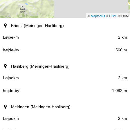
©
Maptoolkit
©
OSM
, © OSM
By (region)
Brienz (Meiringen-Hasliberg)
Løjpekm
2 km
566 m
højde-by
Hasliberg (Meiringen-Hasliberg)
2 km
1.082 m
Meiringen (Meiringen-Hasliberg)
2 km