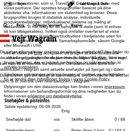
brugsinformationer, som vi, TravelTrex GmbH, også deler med
Vejret
Last-Minute & Deals
vores partnere. Der oprettes brugsprofiler baseret på dine
aktiviteter vha. informationer om slutenhed og browser. Disse
brugsprofiler bruges til statistisk analyse, individuelle
produktanbefalinger, individualiseret reklame og måling af
S
Østrig
Salzburger Sportwelt
Wagrain
rækkevidde. Vi har brug for dit samtykke til dette (som til enhver
tid kan tilbagekaldes), hvilket også omfatter overførsel af visse
Vejr Wagrain
personoplysninger til tredjepartsudbydere i tredjelande uden for
t
Det Europæiske Økonomiske Samarbejdsområde, såsom Google
eller Microsoft i USA.
a
Du søger informationer omkring de aktuelle sneforhold? Her finder du
Ved at klikke på
Enig
accepterer du brugen af ikke-funktionelle
de aktuelle vejrudsigter for de kommende dage i Wagrain. Som regel
cookies og lignende teknologier. Hvis du klikker på
Afvis
, vil vi kun
r
bruge tjenester, der er teknisk nødvendige og påkrævede for at
kan man få et overblik via webcam. Derudover vises åbne lifte i
opfylde kontrakten.
skiområdet i Wagrain samt aktuelle snehøjder på bjerget og i dalen.
t
Yderligere oplysninger omkring brugen af cookies og muligheden
Diagrammet gør det muligt at sammenligne sneforholdene fra året før
for at ændre dine indstillinger findes i vores
Cookie-Policy
.
samt få et overblik over hele sæsonen i Wagrain.
s
Oplysninger om den dataansvarlige kan findes i vores
impressum
.
Informationer om behandlingsformål og dine rettigheder kan du
finde i vores
erklæring om databeskyttelse
.
i
Snehøjder & pisteinfos
Sidste opdatering: 06-08-2026
d
Enig
Snehøjde dal:
n/a
Skilifte åben:
0 / 68
e
Snehøjde bjerg:
n/a
Pister åben (i km):
0 / 182,4