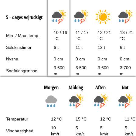
5 - dages vejrudsigt
10 / 16
11 / 17
13 / 21
13 / 21
Min. / Max. temp.
°C
°C
°C
°C
Solskinstimer
6 t
11 t
12 t
6 t
Nysne
0 cm
0 cm
0 cm
0 cm
3.600
3.500
3.600
3.700
Snefaldsgrænse
m
m
m
m
Morgen
Middag
Aften
Nat
Temperatur
12 °C
15 °C
12 °C
11 °C
10
5
5
5
Vindhastighed
km/t
km/t
km/t
km/t