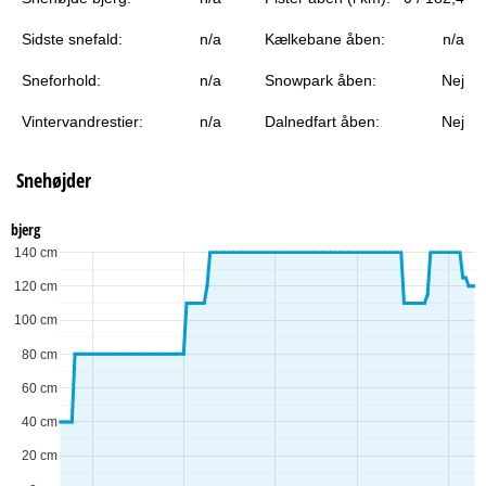
Sidste snefald:
n/a
Kælkebane åben:
n/a
Sneforhold:
n/a
Snowpark åben:
Nej
Vintervandrestier:
n/a
Dalnedfart åben:
Nej
Snehøjder
bjerg
140 cm
120 cm
100 cm
80 cm
60 cm
40 cm
20 cm