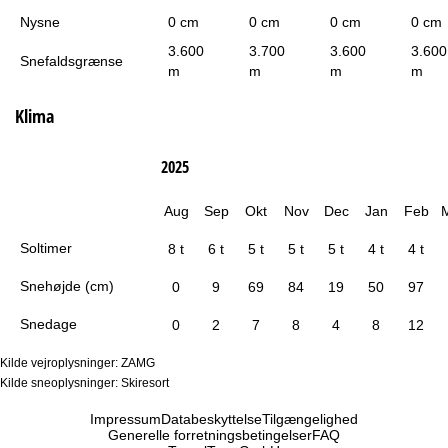
Nysne
0 cm
0 cm
0 cm
0 cm
3.600
3.700
3.600
3.600
Snefaldsgrænse
m
m
m
m
Klima
2025
Aug
Sep
Okt
Nov
Dec
Jan
Feb
Soltimer
8 t
6 t
5 t
5 t
5 t
4 t
4 t
Snehøjde (cm)
0
9
69
84
19
50
97
Snedage
0
2
7
8
4
8
12
Kilde vejroplysninger: ZAMG
Kilde sneoplysninger: Skiresort
Impressum
Databeskyttelse
Tilgængelighed
Generelle forretningsbetingelser
FAQ