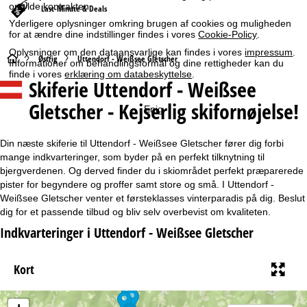
opfylde kontrakten.
Last-Minute & Deals
Yderligere oplysninger omkring brugen af cookies og muligheden
for at ændre dine indstillinger findes i vores
Cookie-Policy
.
Oplysninger om den dataansvarlige kan findes i vores
impressum
.
S
Østrig
Uttendorf - Weißsee Gletscher
Informationer om behandlingsformål og dine rettigheder kan du
finde i vores
erklæring om databeskyttelse
.
Skiferie Uttendorf - Weißsee
t
Gletscher - Kejserlig skifornøjelse!
Enig
a
r
Din næste skiferie til Uttendorf - Weißsee Gletscher fører dig forbi
mange indkvarteringer, som byder på en perfekt tilknytning til
t
bjergverdenen. Og derved finder du i skiområdet perfekt præparerede
pister for begyndere og proffer samt store og små. I Uttendorf -
Weißsee Gletscher venter et førsteklasses vinterparadis på dig. Beslut
s
dig for et passende tilbud og bliv selv overbevist om kvaliteten.
i
Indkvarteringer i Uttendorf - Weißsee Gletscher
d
Kort
e