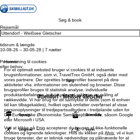
Søg & book
Rejsemål
tidsrum & længde
10-08-26 – 30-05-28 | 7 nætter
Personer
Henvisning til cookies
efter behov
For et optimalt websted bruger vi cookies til at indsamle
brugsinformationer, som vi, TravelTrex GmbH, også deler med
vores partnere. Der oprettes brugsprofiler baseret på dine
Søg
aktiviteter vha. informationer om slutenhed og browser. Disse
brugsprofiler bruges til statistisk analyse, individuelle
produktanbefalinger, individualiseret reklame og måling af
Uttendorf - Weißsee Gletscher
rækkevidde. Vi har brug for dit samtykke til dette (som til enhver
tid kan tilbagekaldes), hvilket også omfatter overførsel af visse
personoplysninger til tredjepartsudbydere i tredjelande uden for
Oversigt
Skiområde
Det Europæiske Økonomiske Samarbejdsområde, såsom Google
eller Microsoft i USA.
Ved at klikke på
Enig
accepterer du brugen af ikke-funktionelle
Langrend
Vejret
cookies og lignende teknologier. Hvis du klikker på
Afvis
, vil vi kun
bruge tjenester, der er teknisk nødvendige og påkrævede for at