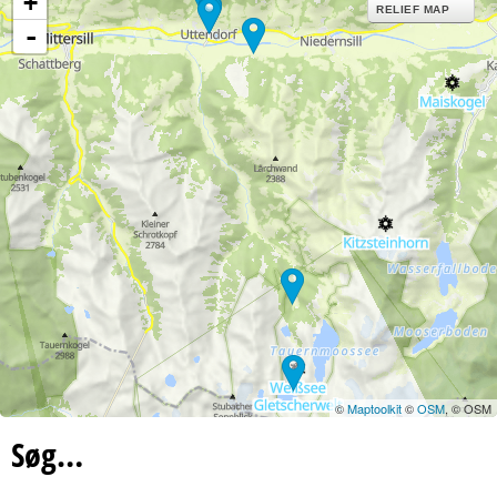
+
RELIEF MAP
-
©
Maptoolkit
©
OSM
, © OSM
Søg…