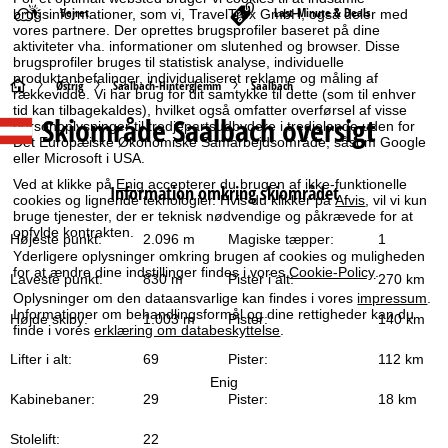
Vejret
Last-Minute & Deals
brugsinformationer, som vi, TravelTrex GmbH, også deler med
vores partnere. Der oprettes brugsprofiler baseret på dine
aktiviteter vha. informationer om slutenhed og browser. Disse
brugsprofiler bruges til statistisk analyse, individuelle
produktanbefalinger, individualiseret reklame og måling af
S
Østrig
Saalbach-Hinterglemm
Saalbach
rækkevidde. Vi har brug for dit samtykke til dette (som til enhver
tid kan tilbagekaldes), hvilket også omfatter overførsel af visse
Skiområde Saalbach oversigt
t
personoplysninger til tredjepartsudbydere i tredjelande uden for
Det Europæiske Økonomiske Samarbejdsområde, såsom Google
eller Microsoft i USA.
a
Ved at klikke på
Enig
accepterer du brugen af ikke-funktionelle
Information omkring skiområdet
cookies og lignende teknologier. Hvis du klikker på
Afvis
, vil vi kun
r
bruge tjenester, der er teknisk nødvendige og påkrævede for at
opfylde kontrakten.
Højeste punkt:
2.096 m
Magiske tæpper:
1
t
Yderligere oplysninger omkring brugen af cookies og muligheden
for at ændre dine indstillinger findes i vores
Cookie-Policy
.
Laveste punkt:
830 m
Pister i alt:
270 km
s
Oplysninger om den dataansvarlige kan findes i vores
impressum
.
Informationer om behandlingsformål og dine rettigheder kan du
Højde skiby:
1.003 m
Pister:
140 km
i
finde i vores
erklæring om databeskyttelse
.
Lifter i alt:
69
Pister:
112 km
d
Enig
Kabinebaner:
29
Pister:
18 km
e
Stolelift:
22