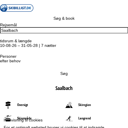
Søg & book
Rejsemål
tidsrum & længde
10-08-26 – 31-05-28 | 7 nætter
Personer
efter behov
Søg
Saalbach
Oversigt
Skiregion
Skiområde
Langrend
Henvisning til cookies
For et optimalt websted bruger vi cookies til at indsamle