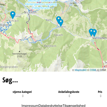
11
©
Maptoolkit
©
OSM
, © OSM
Søg…
stjerne-kategori
Anbefalingskvote
Pris
Impressum
Databeskyttelse
Tilgængelighed