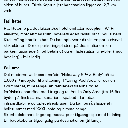
siden af huset. Fürth-Kaprun jernbanestation ligger ca. 2,7 km
væk.
Faciliteter
Faciliteterne på det luksuriøse hotel omfatter reception, Wi-Fi,
elevator, morgenmadsrum, hotellets egen restaurant "Soulsisters'
Kitchen" og hotellets bar. Du kan opbevare dit vintersportsudstyr i
skikælderen. Der er parkeringspladser på destinationen, en
parkeringsgarage (mod betaling) og en ladestation til e-biler (mod
betaling) - hvis ledig.
Wellness
Det moderne wellness-område "Hideaway SPA & Body" på ca.
1.000 m² indbyder til afslapning. I "Living Pool Area" er der en
svømmehal, hvilesenge, en familietekstilsauna og et
forfriskningsområde med frugt og te. Adults Only Area (fra 16 år)
byder på finsk sauna, sanarium, spabad, dampbad,
infrarødkabine og oplevelsesbruser. Du kan også slappe af i
hvilerummet med XXXL-sofa og himmelsenge.
Skønhedsbehandlinger og massage er tilgængelige mod betaling.
En badekåbe er tilgængelig på destinationen (til låns).