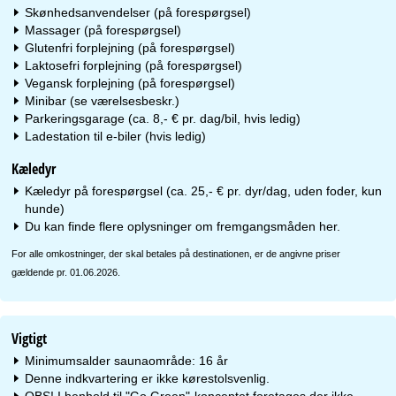
Skønhedsanvendelser (på forespørgsel)
Massager (på forespørgsel)
Glutenfri forplejning (på forespørgsel)
Laktosefri forplejning (på forespørgsel)
Vegansk forplejning (på forespørgsel)
Minibar (se værelsesbeskr.)
Parkeringsgarage (ca. 8,- € pr. dag/bil, hvis ledig)
Ladestation til e-biler (hvis ledig)
Kæledyr
Kæledyr på forespørgsel (ca. 25,- € pr. dyr/dag, uden foder, kun
hunde)
Du kan finde flere oplysninger om fremgangsmåden
her
.
For alle omkostninger, der skal betales på destinationen, er de angivne priser
gældende pr. 01.06.2026.
Vigtigt
Minimumsalder saunaområde: 16 år
Denne indkvartering er ikke kørestolsvenlig.
OBS! I henhold til "Go Green"-konceptet foretages der ikke