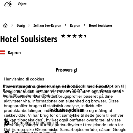
Vejret
S
Østrig
Zell am See-Kaprun
Kaprun
Hotel Soulsisters
Hotel Soulsisters
****+
t
a
Kaprun
r
Prisoversigt
t
Henvisning til cookies
s
Forventningens glæde uden risiko:
Book med
Flex-Option
til |
For et optimalt websted bruger vi cookies til at indsamle
Bookinger til den kommende sæson 26/27 kan annulleres
gratis
brugsinformationer, som vi, TravelTrex GmbH, også deler med
indtil 30. september
(Detaljer)
vores partnere. Der oprettes brugsprofiler baseret på dine
i
aktiviteter vha. informationer om slutenhed og browser. Disse
brugsprofiler bruges til statistisk analyse, individuelle
Inklusive ydelser
d
produktanbefalinger, individualiseret reklame og måling af
rækkevidde. Vi har brug for dit samtykke til dette (som til enhver
tid kan tilbagekaldes), hvilket også omfatter overførsel af visse
e
Overnatning som booket
personoplysninger til tredjepartsudbydere i tredjelande uden for
Det Europæiske Økonomiske Samarbejdsområde, såsom Google
Forplejning som booket