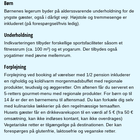
Børn
Børnenes legerum byder på alderssvarende underholdning for de
yngste gæster, også i dårligt vejr. Højstole og tremmesenge er
inkluderet (på forespørgsel/hvis ledig).
Underholdning
Indkvarteringen tilbyder forskellige sportsfaciliteter såsom et
fitnessrum (ca. 100 m²) og et yogarum. Der tilbydes også
yogatimer med jævne mellemrum.
Forplejning
Forplejning ved booking af værelser med 1/2 pension inkluderer
en righoldig og kold/varm morgenmadsbuffet med regionale
produkter, teudvalg og æggeretter. Om aftenen får du serveret en
5-retters gourmet-menu med regionale produkter. For børn op til
14 år er der en børnemenu til aftensmad. Du kan forkæle dig selv
med kulinariske lækkerier på den regelmæssige temaaften.
Husets gæster får en drikkevarekupon til en værdi af 5 € (fra 50 €
omsætning, kan ikke indløses kontant, kan ikke overdrages)
Vegetariske retter er tilgængelige på destinationen. Der kan
forespørges på glutenfrie, laktosefrie og veganske retter.