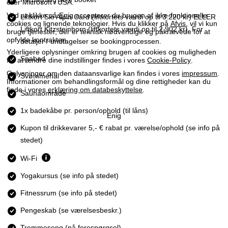
eller Microsoft i USA.
Ved at klikke på
Enig
accepterer du brugen af ikke-funktionelle
Liftkort Ski Alpin Card
(liftkortets værdi op til 3.220 kr) ELLER
cookies og lignende teknologier. Hvis du klikker på
Afvis
, vil vi kun
Liftkort Kitzsteinhorn (liftkortets værdi op til 2.902 kr). For
bruge tjenester, der er teknisk nødvendige og påkrævede for at
opfylde kontrakten.
detaljer / undtagelser se bookingprocessen.
Yderligere oplysninger omkring brugen af cookies og muligheden
Spabad
for at ændre dine indstillinger findes i vores
Cookie-Policy
.
Oplysninger om den dataansvarlige kan findes i vores
impressum
.
Svømmehal
Informationer om behandlingsformål og dine rettigheder kan du
finde i vores
erklæring om databeskyttelse
.
Saunaområde
1x badekåbe pr. person/ophold (til låns)
Enig
Kupon til drikkevarer 5,- € rabat pr. værelse/ophold (se info på
stedet)
Wi-Fi
Yogakursus (se info på stedet)
Fitnessrum (se info på stedet)
Pengeskab (se værelsesbeskr.)
Tremmeseng (på forespørgsel)