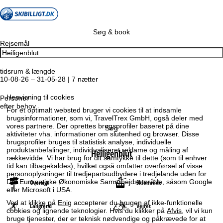
Søg & book
Rejsemål
tidsrum & længde
10-08-26 – 31-05-28 | 7 nætter
Henvisning til cookies
Personer
efter behov
For et optimalt websted bruger vi cookies til at indsamle
brugsinformationer, som vi, TravelTrex GmbH, også deler med
vores partnere. Der oprettes brugsprofiler baseret på dine
Søg
aktiviteter vha. informationer om slutenhed og browser. Disse
brugsprofiler bruges til statistisk analyse, individuelle
produktanbefalinger, individualiseret reklame og måling af
Heiligenblut
rækkevidde. Vi har brug for dit samtykke til dette (som til enhver
tid kan tilbagekaldes), hvilket også omfatter overførsel af visse
personoplysninger til tredjepartsudbydere i tredjelande uden for
Det Europæiske Økonomiske Samarbejdsområde, såsom Google
Oversigt
Skiområde
eller Microsoft i USA.
Ved at klikke på
Enig
accepterer du brugen af ikke-funktionelle
Langrend
Vejret
cookies og lignende teknologier. Hvis du klikker på
Afvis
, vil vi kun
bruge tjenester, der er teknisk nødvendige og påkrævede for at