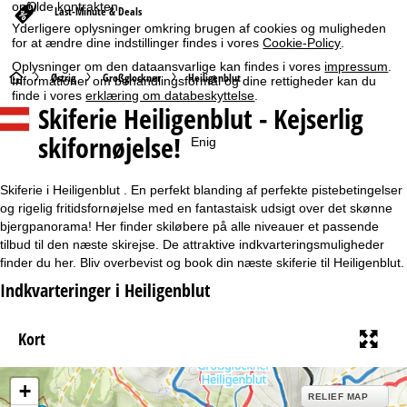
opfylde kontrakten.
Last-Minute & Deals
Yderligere oplysninger omkring brugen af cookies og muligheden
for at ændre dine indstillinger findes i vores
Cookie-Policy
.
Oplysninger om den dataansvarlige kan findes i vores
impressum
.
S
Østrig
Großglockner
Heiligenblut
Informationer om behandlingsformål og dine rettigheder kan du
finde i vores
erklæring om databeskyttelse
.
Skiferie Heiligenblut - Kejserlig
t
skifornøjelse!
Enig
a
r
Skiferie i Heiligenblut . En perfekt blanding af perfekte pistebetingelser
og rigelig fritidsfornøjelse med en fantastaisk udsigt over det skønne
t
bjergpanorama! Her finder skiløbere på alle niveauer et passende
tilbud til den næste skirejse. De attraktive indkvarteringsmuligheder
finder du her. Bliv overbevist og book din næste skiferie til Heiligenblut.
s
Indkvarteringer i Heiligenblut
i
Kort
d
e
+
RELIEF MAP