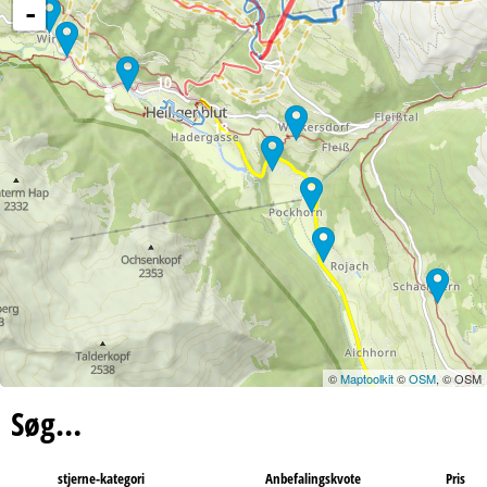
-
10
13
©
Maptoolkit
©
OSM
, © OSM
Søg…
stjerne-kategori
Anbefalingskvote
Pris