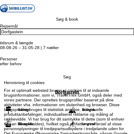
Søg & book
Rejsemål
tidsrum & længde
08-08-26 – 31-05-28 | 7 nætter
Personer
efter behov
Søg
Henvisning til cookies
For et optimalt websted bruger vi cookies til at indsamle
Dorfgastein
brugsinformationer, som vi, TravelTrex GmbH, også deler med
vores partnere. Der oprettes brugsprofiler baseret på dine
aktiviteter vha. informationer om slutenhed og browser. Disse
Oversigt
Skiregion
brugsprofiler bruges til statistisk analyse, individuelle
produktanbefalinger, individualiseret reklame og måling af
rækkevidde. Vi har brug for dit samtykke til dette (som til enhver
Skiområde
Langrend
tid kan tilbagekaldes), hvilket også omfatter overførsel af visse
personoplysninger til tredjepartsudbydere i tredjelande uden for
Det Europæiske Økonomiske Samarbejdsområde, såsom Google