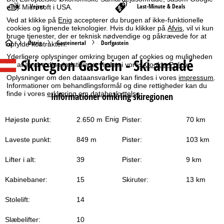
Vejret
Last-Minute & Deals
eller Microsoft i USA.
Ved at klikke på
Enig
accepterer du brugen af ikke-funktionelle
cookies og lignende teknologier. Hvis du klikker på
Afvis
, vil vi kun
bruge tjenester, der er teknisk nødvendige og påkrævede for at
S
Østrig
Gasteinertal
Dorfgastein
opfylde kontrakten.
Yderligere oplysninger omkring brugen af cookies og muligheden
Skiregion Gastein - Ski amadé
t
for at ændre dine indstillinger findes i vores
Cookie-Policy
.
Oplysninger om den dataansvarlige kan findes i vores
impressum
.
a
Informationer om behandlingsformål og dine rettigheder kan du
finde i vores
erklæring om databeskyttelse
.
Informationer omkring skiregionen
r
Enig
Højeste punkt:
2.650 m
Pister:
70 km
t
Laveste punkt:
849 m
Pister:
103 km
s
Lifter i alt:
39
Pister:
9 km
i
Kabinebaner:
15
Skiruter:
13 km
d
Stolelift:
14
e
Slæbelifter:
10