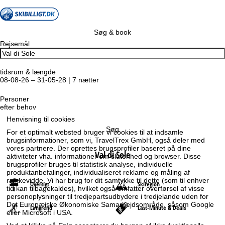
Søg & book
Rejsemål
tidsrum & længde
08-08-26 – 31-05-28 | 7 nætter
Personer
efter behov
Henvisning til cookies
Søg
For et optimalt websted bruger vi cookies til at indsamle
brugsinformationer, som vi, TravelTrex GmbH, også deler med
vores partnere. Der oprettes brugsprofiler baseret på dine
Val di Sole
aktiviteter vha. informationer om slutenhed og browser. Disse
brugsprofiler bruges til statistisk analyse, individuelle
produktanbefalinger, individualiseret reklame og måling af
rækkevidde. Vi har brug for dit samtykke til dette (som til enhver
Oversigt
Skiregion
tid kan tilbagekaldes), hvilket også omfatter overførsel af visse
personoplysninger til tredjepartsudbydere i tredjelande uden for
Det Europæiske Økonomiske Samarbejdsområde, såsom Google
Langrend
Last-Minute & Deals
eller Microsoft i USA.