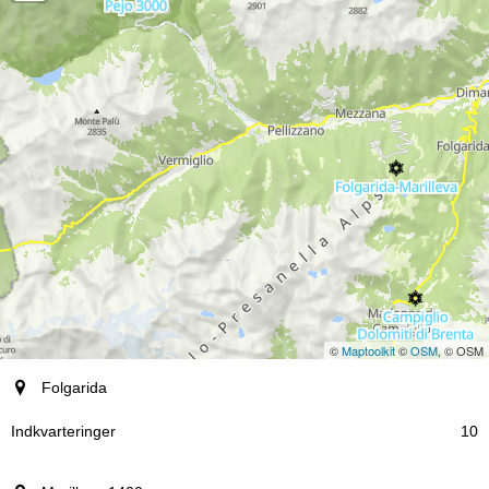
©
Maptoolkit
©
OSM
, © OSM
by
Folgarida
Indkvarteringer
10