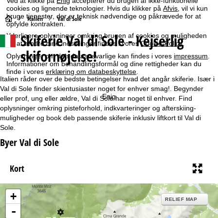
Ved at klikke på
Enig
accepterer du brugen af ikke-funktionelle
cookies og lignende teknologier. Hvis du klikker på
Afvis
, vil vi kun
bruge tjenester, der er teknisk nødvendige og påkrævede for at
S
Italien
Val di Sole
opfylde kontrakten.
Skiferie Val di Sole - Kejserlig
Yderligere oplysninger omkring brugen af cookies og muligheden
t
for at ændre dine indstillinger findes i vores
Cookie-Policy
.
skifornøjelse!
Oplysninger om den dataansvarlige kan findes i vores
impressum
.
a
Informationer om behandlingsformål og dine rettigheder kan du
finde i vores
erklæring om databeskyttelse
.
r
Italien råder over de bedste betingelser hvad det angår skiferie. Især i
Val di Sole finder skientusiaster noget for enhver smag!. Begynder
Enig
t
eller prof, ung eller ældre, Val di Sole har noget til enhver. Find
oplysninger omkring pisteforhold, indkvarteringer og afterskiing-
muligheder og book deb passende skiferie inklusiv liftkort til Val di
s
Sole.
i
Byer Val di Sole
d
Kort
e
+
RELIEF MAP
-