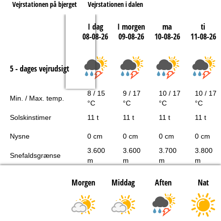
Vejrstationen på bjerget
Vejrstationen i dalen
I dag
I morgen
ma
ti
08-08-26
09-08-26
10-08-26
11-08-26
5 - dages vejrudsigt
8 / 15
9 / 17
10 / 17
10 / 17
Min. / Max. temp.
°C
°C
°C
°C
Solskinstimer
11 t
11 t
11 t
11 t
Nysne
0 cm
0 cm
0 cm
0 cm
3.600
3.600
3.700
3.800
Snefaldsgrænse
m
m
m
m
Morgen
Middag
Aften
Nat