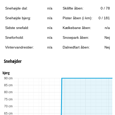
Snehøjde dal:
n/a
Skilifte åben:
0 / 78
Snehøjde bjerg:
n/a
Pister åben (i km):
0 / 181
Sidste snefald:
n/a
Kælkebane åben:
n/a
Sneforhold:
n/a
Snowpark åben:
Nej
Vintervandrestier:
n/a
Dalnedfart åben:
Nej
Snehøjder
bjerg
90 cm
85 cm
80 cm
75 cm
70 cm
65 cm