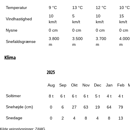
Temperatur
9 °C
13 °C
12 °C
10 °C
10
5
10
15
Vindhastighed
km/t
km/t
km/t
km/t
Nysne
0 cm
0 cm
0 cm
0 cm
3.800
3.500
3.700
4.000
Snefaldsgrænse
m
m
m
m
Klima
2025
Aug
Sep
Okt
Nov
Dec
Jan
Feb
Soltimer
8 t
6 t
6 t
6 t
5 t
4 t
4 t
Snehøjde (cm)
0
6
27
63
19
64
79
Snedage
0
2
4
8
4
8
13
Kilde vejroplysninger: ZAMG