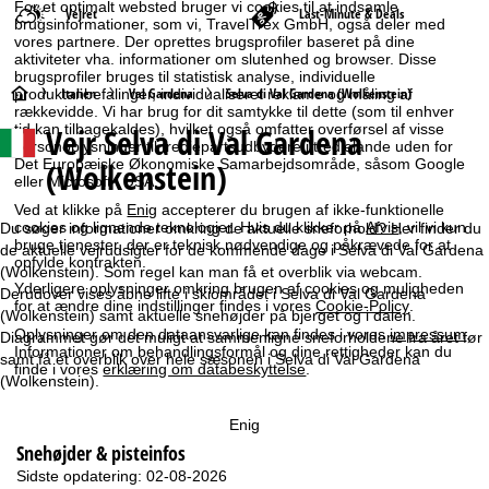
For et optimalt websted bruger vi cookies til at indsamle
Vejret
Last-Minute & Deals
brugsinformationer, som vi, TravelTrex GmbH, også deler med
vores partnere. Der oprettes brugsprofiler baseret på dine
aktiviteter vha. informationer om slutenhed og browser. Disse
brugsprofiler bruges til statistisk analyse, individuelle
S
Italien
Val Gardena
Selva di Val Gardena (Wolkenstein)
produktanbefalinger, individualiseret reklame og måling af
rækkevidde. Vi har brug for dit samtykke til dette (som til enhver
tid kan tilbagekaldes), hvilket også omfatter overførsel af visse
Vejr Selva di Val Gardena
t
personoplysninger til tredjepartsudbydere i tredjelande uden for
Det Europæiske Økonomiske Samarbejdsområde, såsom Google
(Wolkenstein)
eller Microsoft i USA.
a
Ved at klikke på
Enig
accepterer du brugen af ikke-funktionelle
r
cookies og lignende teknologier. Hvis du klikker på
Afvis
, vil vi kun
Du søger informationer omkring de aktuelle sneforhold? Her finder du
bruge tjenester, der er teknisk nødvendige og påkrævede for at
de aktuelle vejrudsigter for de kommende dage i Selva di Val Gardena
opfylde kontrakten.
t
(Wolkenstein). Som regel kan man få et overblik via webcam.
Yderligere oplysninger omkring brugen af cookies og muligheden
Derudover vises åbne lifte i skiområdet i Selva di Val Gardena
for at ændre dine indstillinger findes i vores
Cookie-Policy
.
(Wolkenstein) samt aktuelle snehøjder på bjerget og i dalen.
s
Oplysninger om den dataansvarlige kan findes i vores
impressum
.
Diagrammet gør det muligt at sammenligne sneforholdene fra året før
Informationer om behandlingsformål og dine rettigheder kan du
samt få et overblik over hele sæsonen i Selva di Val Gardena
i
finde i vores
erklæring om databeskyttelse
.
(Wolkenstein).
d
Enig
Snehøjder & pisteinfos
e
Sidste opdatering: 02-08-2026