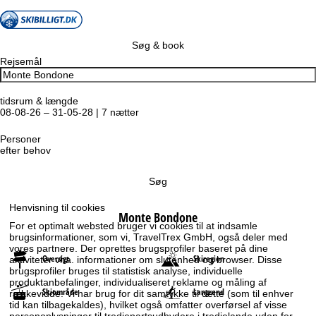
Søg & book
Rejsemål
tidsrum & længde
08-08-26 – 31-05-28 | 7 nætter
Personer
efter behov
Søg
Henvisning til cookies
Monte Bondone
For et optimalt websted bruger vi cookies til at indsamle
brugsinformationer, som vi, TravelTrex GmbH, også deler med
vores partnere. Der oprettes brugsprofiler baseret på dine
Oversigt
Skiregion
aktiviteter vha. informationer om slutenhed og browser. Disse
brugsprofiler bruges til statistisk analyse, individuelle
produktanbefalinger, individualiseret reklame og måling af
Skiområde
Langrend
rækkevidde. Vi har brug for dit samtykke til dette (som til enhver
tid kan tilbagekaldes), hvilket også omfatter overførsel af visse