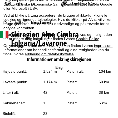
personoplysninger til tredjepartsudbydere i tredjelande uden for
Vejret
Last-Minute & Deals
Det Europæiske Økonomiske Samarbejdsområde, såsom Google
eller Microsoft i USA.
Ved at klikke på
Enig
accepterer du brugen af ikke-funktionelle
cookies og lignende teknologier. Hvis du klikker på
Afvis
, vil vi kun
S
Italien
Monte Bondone
bruge tjenester, der er teknisk nødvendige og påkrævede for at
opfylde kontrakten.
Skiregion Alpe Cimbra -
t
Yderligere oplysninger omkring brugen af cookies og muligheden
for at ændre dine indstillinger findes i vores
Cookie-Policy
.
Folgaria/Lavarone
a
Oplysninger om den dataansvarlige kan findes i vores
impressum
.
Informationer om behandlingsformål og dine rettigheder kan du
finde i vores
erklæring om databeskyttelse
.
r
Informationer omkring skiregionen
t
Enig
Højeste punkt:
1.824 m
Pister i alt:
104 km
s
Laveste punkt:
1.174 m
Pister:
60 km
i
Lifter i alt:
42
Pister:
38 km
d
Kabinebaner:
1
Pister:
6 km
e
Stolelift:
23